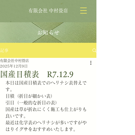
有限会社 中村畳店
お知らせ
記事
有限会社中村畳店
2025年12月9日
国産目積表 R7.12.9
本日は国産目積表でのヘリナシ表替えで
す。
目積（折目が細かい表）
引目（一般的な折目の表）
国産は草が折れにくく施工も仕上がりも
良いです。
最近は化学表のヘリナシが多いですがや
はりイグサをおすすめいたします。