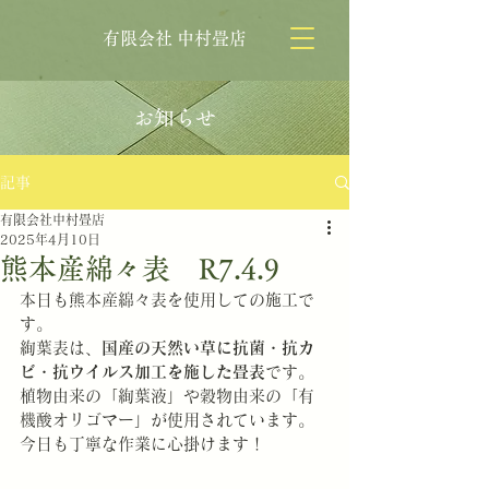
有限会社 中村畳店
お知らせ
記事
有限会社中村畳店
2025年4月10日
熊本産綿々表 R7.4.9
本日も熊本産綿々表を使用しての施工で
す。
絢葉表は、
国産の天然い草に抗菌・抗カ
ビ・抗ウイルス加工を施した畳表
です。
植物由来の「絢葉液」や穀物由来の「有
機酸オリゴマー」が使用されています。﻿
今日も丁寧な作業に心掛けます！