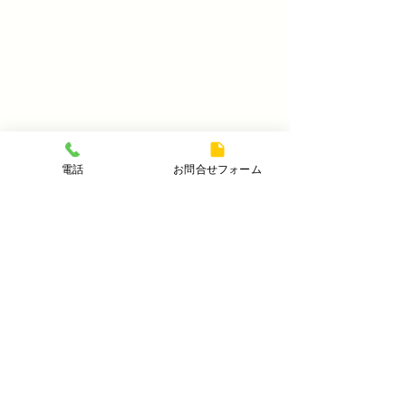
電話
お問合せフォーム
コメント
コメントを追加…
ダイケン表栗色 r8
綿々表付き表替え工事
R8.8.5
岩手県盛岡市の