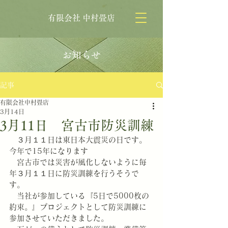
有限会社 中村畳店
お知らせ
記事
有限会社中村畳店
3月14日
3月11日 宮古市防災訓練
　３月１１日は東日本大震災の日です。
今年で15年になります
　宮古市では災害が風化しないように毎
年３月１１日に防災訓練を行うそうで
す。
　当社が参加している『5日で5000枚の
約束。』プロジェクトとして防災訓練に
参加させていただきました。